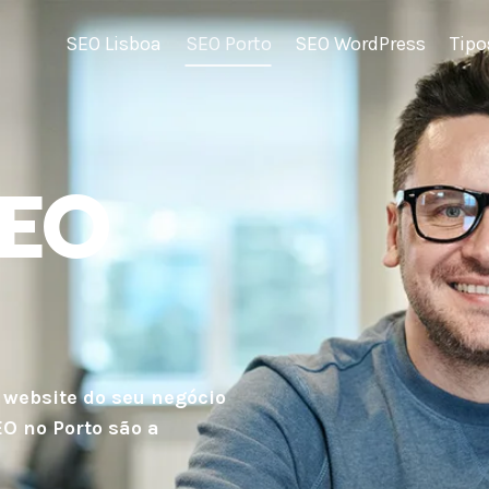
SEO Lisboa
SEO Porto
SEO WordPress
Tipo
SEO
 website do seu negócio
EO no Porto são a