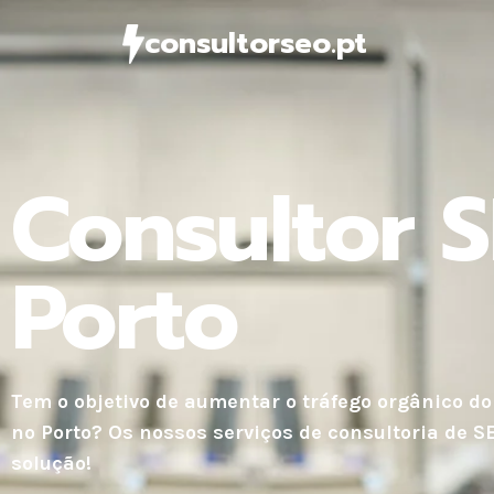
consultorseo.pt
Consultor 
Porto
Tem o objetivo de aumentar o tráfego orgânico do
no Porto? Os nossos serviços de consultoria de S
solução!